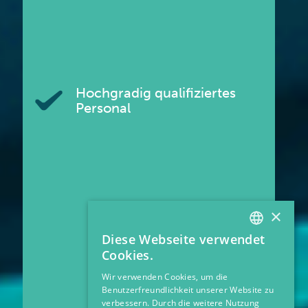
Hochgradig qualifiziertes
Personal
×
Diese Webseite verwendet
GERMAN
Cookies.
GERMAN
Wir verwenden Cookies, um die
Benutzerfreundlichkeit unserer Website zu
verbessern. Durch die weitere Nutzung